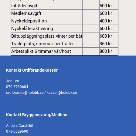
Inträdesavgift
500 kr
Medlemsavgift
600 kr
Nyckeldeposition
400 kr
Nyckelåteraktivering
500 kr
Båtuppläggningsplats vinter per båt
600 kr
Trailerplats, sommar per trailer
360 kr
Arbetsplikt 6 timmar vår/höst
800 kr
Kontakt OrdförandeKassör
Jon Leo
070-6780604
ordforande@holobk.se / kassor@holobk.se
Kontakt Bryggansvarig/Medlem
Anders Carsfeldt
073-6629690