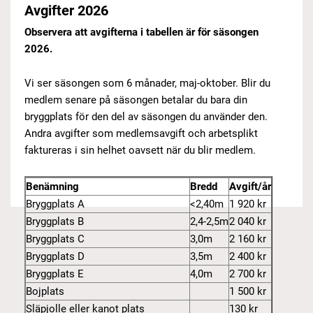
Avgifter 2026
Observera att avgifterna i tabellen är för säsongen
2026.
Vi ser säsongen som 6 månader, maj-oktober. Blir du
medlem senare på säsongen betalar du bara din
bryggplats för den del av säsongen du använder den.
Andra avgifter som medlemsavgift och arbetsplikt
faktureras i sin helhet oavsett när du blir medlem.
Benämning
Bredd
Avgift/år
Bryggplats A
<2,40m
1 920 kr
Bryggplats B
2,4-2,5m
2 040 kr
Bryggplats C
3,0m
2 160 kr
Bryggplats D
3,5m
2 400 kr
Bryggplats E
4,0m
2 700 kr
Bojplats
1 500 kr
Släpjolle eller kanot plats
130 kr