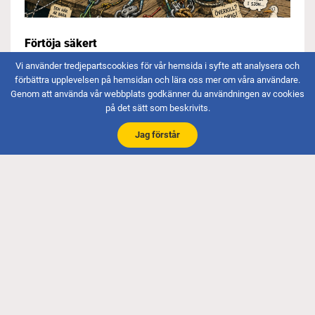
Förtöja säkert
Publicerat 2026-06-10
Vi använder tredjepartscookies för vår hemsida i syfte att analysera och
förbättra upplevelsen på hemsidan och lära oss mer om våra användare.
Förtöj säkert. Enligt rekommendationer från bårunionen
Genom att använda vår webbplats godkänner du användningen av cookies
och försäkringsbolagen kör vi nu en drive för att
på det sätt som beskrivits.
uppgradera våra förtöjningar i klubben....
Jag förstår
1
2
3
4
»
Aktuellt
Här kan du läsa om vad som händer på klubben